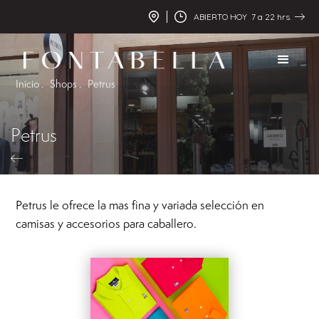
ABIERTO HOY 7 a 22 hrs.
Inicio .
Shops .
Petrus
Petrus
Petrus le ofrece la mas fina y variada selección en
camisas y accesorios para caballero.