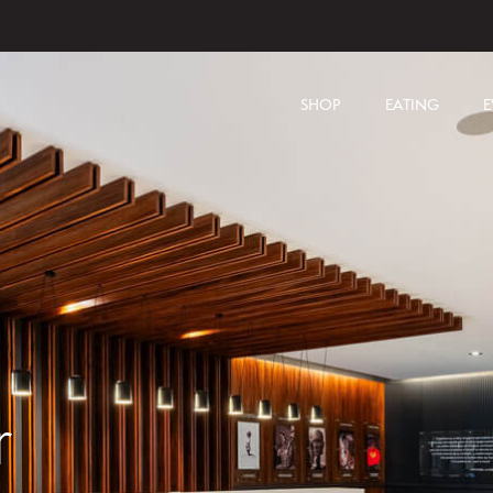
SHOP
EATING
E
r