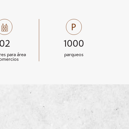
02
1000
res para área
parqueos
omercios