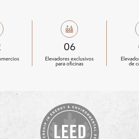
2
06
omercios
Elevadores exclusivos
Elevado
para oficinas
de c