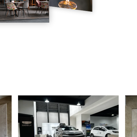
.
.
.
.