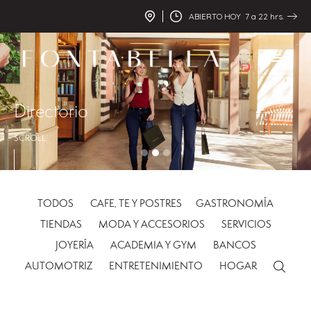
ABIERTO HOY 7 a 22 hrs.
Directorio
SCROLL
Slide 2 of 3.
TODOS
CAFE, TE Y POSTRES
GASTRONOMÍA
TIENDAS
MODA Y ACCESORIOS
SERVICIOS
JOYERÍA
ACADEMIA Y GYM
BANCOS
AUTOMOTRIZ
ENTRETENIMIENTO
HOGAR