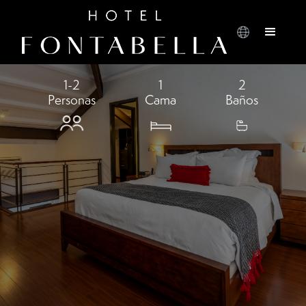
LOFT
Elegantes y amplias suite tipo Loftcon diseño
de doble altura
1-2
1
2
Personas
Cama
Baños