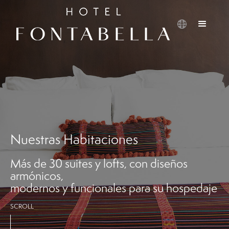
Nuestras Habitaciones
Más de 30 suites y lofts, con diseños
armónicos,
modernos y funcionales para su hospedaje
SCROLL