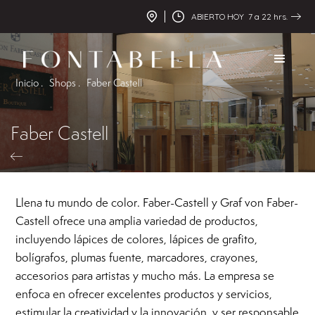
ABIERTO HOY 7 a 22 hrs.
Inicio .
Shops .
Faber Castell
Faber Castell
Llena tu mundo de color. Faber-Castell y Graf von Faber-
Castell ofrece una amplia variedad de productos,
incluyendo lápices de colores, lápices de grafito,
bolígrafos, plumas fuente, marcadores, crayones,
accesorios para artistas y mucho más. La empresa se
enfoca en ofrecer excelentes productos y servicios,
estimular la creatividad y la innovación, y ser responsable