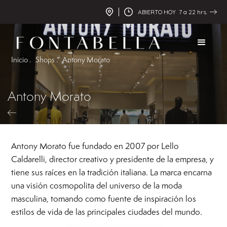
ABIERTO HOY 7 a 22 hrs.
Inicio .
Shops .
Antony Morato
Antony Morato
Antony Morato fue fundado en 2007 por Lello
Caldarelli, director creativo y presidente de la empresa, y
tiene sus raíces en la tradición italiana. La marca encarna
una visión cosmopolita del universo de la moda
masculina, tomando como fuente de inspiración los
estilos de vida de las principales ciudades del mundo.